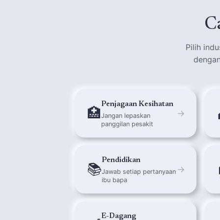
C
Pilih ind
dengan 
Penjagaan Kesihatan
🏥
→
Jangan lepaskan
panggilan pesakit
Pendidikan
📚
→
Jawab setiap pertanyaan
ibu bapa
E-Dagang