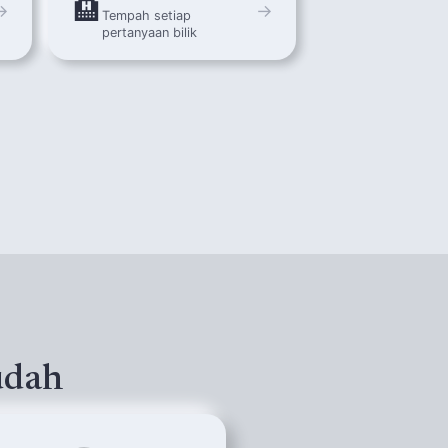
🏨
→
→
Tempah setiap
pertanyaan bilik
udah