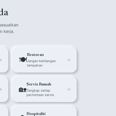
da
isesuaikan
n kerja.
Restoran
🍽️
→
→
Jangan kehilangan
tempahan
Servis Rumah
🏡
→
→
Tangkap setiap
permintaan servis
Hospitaliti