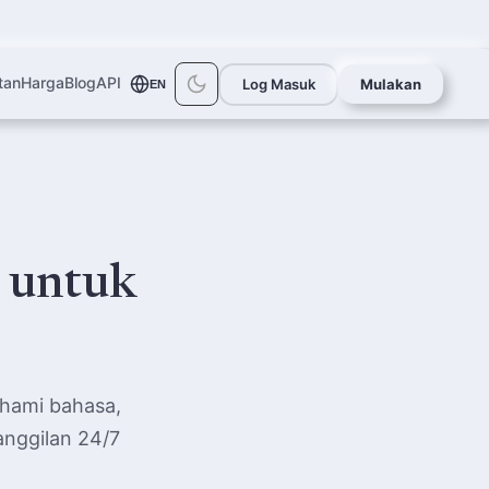
tan
Harga
Blog
API
Log Masuk
Mulakan
EN
 untuk
ahami bahasa,
anggilan 24/7