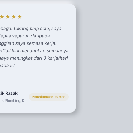
★★★★
bagai tukang paip solo, saya
lepas separuh daripada
ggilan saya semasa kerja.
zyCall kini menangkap semuanya
aya meningkat dari 3 kerja/hari
ada 5.
”
ik Razak
Perkhidmatan Rumah
ak Plumbing, KL