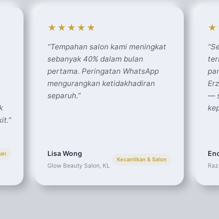
★★★★★
★
“
Tempahan salon kami meningkat
“
Se
sebanyak 40% dalam bulan
ter
pertama. Peringatan WhatsApp
pan
mengurangkan ketidakhadiran
Er
separuh.
”
— s
k
kep
it.
”
Lisa Wong
Enc
tan
Kecantikan & Salon
Glow Beauty Salon, KL
Raz