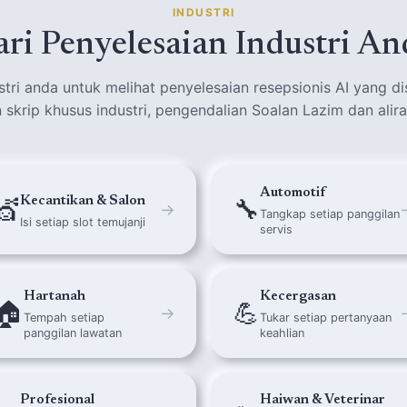
INDUSTRI
ari Penyelesaian Industri An
ustri anda untuk melihat penyelesaian resepsionis AI yang d
skrip khusus industri, pengendalian Soalan Lazim dan alira
Automotif
💇
🔧
Kecantikan & Salon
→
Tangkap setiap panggilan
Isi setiap slot temujanji
servis
Hartanah
Kecergasan
🏠
💪
→
Tempah setiap
Tukar setiap pertanyaan
panggilan lawatan
keahlian
Profesional
Haiwan & Veterinar