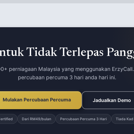
ntuk Tidak Terlepas Pang
00+ perniagaan Malaysia yang menggunakan ErzyCall
percubaan percuma 3 hari anda hari ini.
Mulakan Percubaan Percuma
Jadualkan Demo
ertified
Dari RM49/bulan
Percubaan Percuma 3 Hari
Tiada Kad 