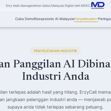
Erzy telah dianugerahkan status Malaysia Digital oleh MDEC.
Cuba Demo
Resepsionis AI Malaysia
Penyelesaian
Peringa
PENYELESAIAN INDUSTRI
an Panggilan AI Dibina
Industri Anda
ilan terlepas adalah hasil yang hilang. ErzyCall mem
 dan jangkaan pelanggan industri anda — menjawab p
supaya anda tidak terlepas sebarang peluang.