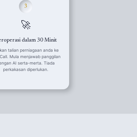
3
🚀
roperasi dalam 30 Minit
hkan talian perniagaan anda ke
Call. Mula menjawab panggilan
engan AI serta-merta. Tiada
perkakasan diperlukan.