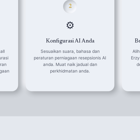
2
⚙️
Konfigurasi AI Anda
Be
all
Sesuaikan suara, bahasa dan
Ali
rasi
peraturan perniagaan resepsionis AI
Erzy
iran
anda. Muat naik jadual dan
d
agaan
perkhidmatan anda.