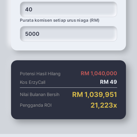
Purata komisen setiap urus niaga (RM)
RM
1,040,000
Potensi Hasil Hilang
RM
49
Kos ErzyCall
RM
1,039,951
Nilai Bulanan Bersih
21,223
x
Pengganda ROI