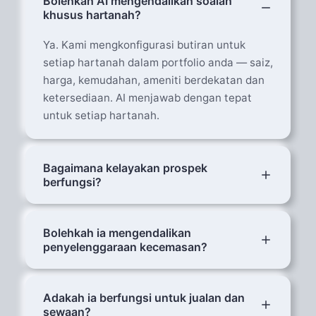
Bolehkah AI mengendalikan soalan
khusus hartanah?
Ya. Kami mengkonfigurasi butiran untuk
setiap hartanah dalam portfolio anda — saiz,
harga, kemudahan, ameniti berdekatan dan
ketersediaan. AI menjawab dengan tepat
untuk setiap hartanah.
Bagaimana kelayakan prospek
berfungsi?
AI bertanya soalan kelayakan tersuai anda
(bajet, tempoh masa, kawasan pilihan) dan
Bolehkah ia mengendalikan
penyelenggaraan kecemasan?
menilai prospek. Prospek panas (bajet tinggi,
keperluan segera) mendapat pemberitahuan
Sudah tentu. AI mengenal pasti kecemasan
keutamaan ke telefon anda.
(banjir, pecah masuk, kebakaran) dan segera
Adakah ia berfungsi untuk jualan dan
sewaan?
menghubungi pasukan penyelenggaraan