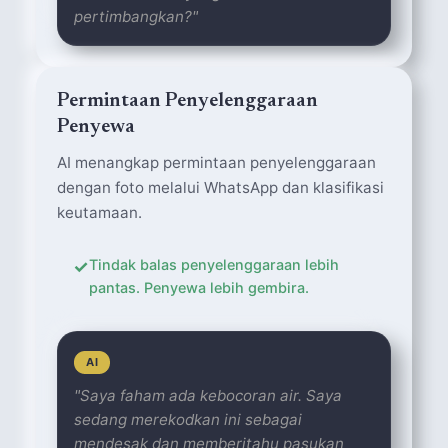
pertimbangkan?"
Permintaan Penyelenggaraan
Penyewa
AI menangkap permintaan penyelenggaraan
dengan foto melalui WhatsApp dan klasifikasi
keutamaan.
✓
Tindak balas penyelenggaraan lebih
pantas. Penyewa lebih gembira.
AI
"Saya faham ada kebocoran air. Saya
sedang merekodkan ini sebagai
mendesak dan memberitahu pasukan