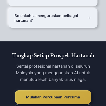
bertugas anda dengan butiran penuh.
Ya. AI mengendalikan pertanyaan pembeli
(lawatan, harga, rundingan) dan hal
Bolehkah ia menguruskan pelbagai
hartanah?
penyewa (penyelenggaraan, sewa, aduan)
dengan lancar.
Ya — setiap hartanah mempunyai butiran,
ketersediaan dan orang hubungan sendiri. AI
mengenal pasti hartanah mana yang ditanya
oleh pemanggil secara automatik.
Tangkap Setiap Prospek Hartanah
Sertai profesional hartanah di seluruh
Malaysia yang menggunakan AI untuk
menutup lebih banyak urus niaga.
Mulakan Percubaan Percuma