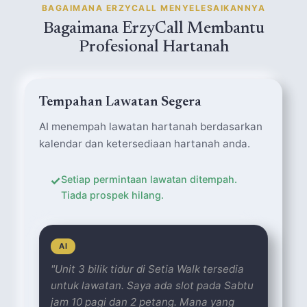
BAGAIMANA ERZYCALL MENYELESAIKANNYA
Bagaimana ErzyCall Membantu
Profesional Hartanah
Tempahan Lawatan Segera
AI menempah lawatan hartanah berdasarkan
kalendar dan ketersediaan hartanah anda.
✓
Setiap permintaan lawatan ditempah.
Tiada prospek hilang.
AI
"Unit 3 bilik tidur di Setia Walk tersedia
untuk lawatan. Saya ada slot pada Sabtu
jam 10 pagi dan 2 petang. Mana yang