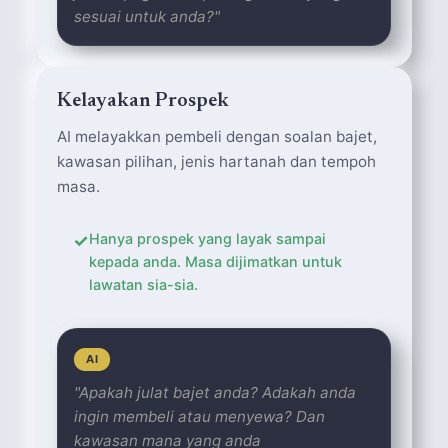
sesuai untuk anda?"
Kelayakan Prospek
AI melayakkan pembeli dengan soalan bajet,
kawasan pilihan, jenis hartanah dan tempoh
masa.
✓
Hanya prospek yang layak sampai
kepada anda. Masa dijimatkan untuk
lawatan sia-sia.
AI
"Apakah julat bajet anda? Adakah anda
ingin membeli atau menyewa? Dan
kawasan mana yang anda