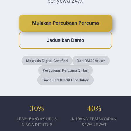
penyewa 24/7.
Mulakan Percubaan Percuma
Jadualkan Demo
Malaysia Digital Certified
Dari RM49/bulan
Percubaan Percuma 3 Hari
Tiada Kad Kredit Diperlukan
30%
40%
LEBIH BANYAK URUS
KURANG PEMBAYARAN
NIAGA DITUTUP
SEWA LEWAT