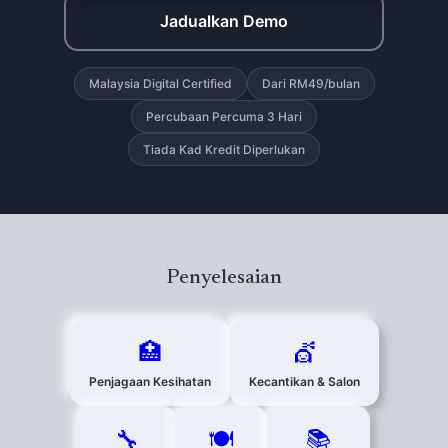
Jadualkan Demo
Malaysia Digital Certified
Dari RM49/bulan
Percubaan Percuma 3 Hari
Tiada Kad Kredit Diperlukan
Penyelesaian
🏥
💇
Penjagaan Kesihatan
Kecantikan & Salon
🔧
🍽️
📚