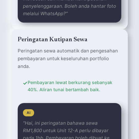
penyelenggaraan. Boleh anda hantar foto
melalui WhatsApp?"
Peringatan Kutipan Sewa
Peringatan sewa automatik dan pengesahan
pembayaran untuk keseluruhan portfolio
anda.
✓
Pembayaran lewat berkurang sebanyak
40%. Aliran tunai bertambah baik.
AI
"Hai, ini peringatan bahawa sewa
RM1,800 untuk Unit 12-A perlu dibayar
pada 1hb. Pembayaran boleh dibuat ke