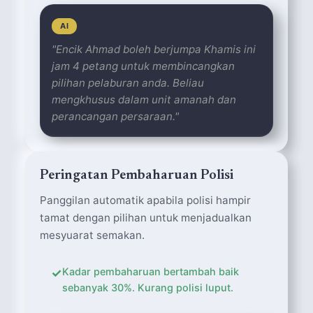
AI
"Encik Ahmad boleh berjumpa Khamis ini
jam 4 petang untuk membincangkan
pilihan pelaburan anda. Beliau
mengkhusus dalam unit amanah dan
perancangan persaraan."
Peringatan Pembaharuan Polisi
Panggilan automatik apabila polisi hampir
tamat dengan pilihan untuk menjadualkan
mesyuarat semakan.
✓
Kadar pembaharuan bertambah baik
sebanyak 30%. Kurang polisi luput.