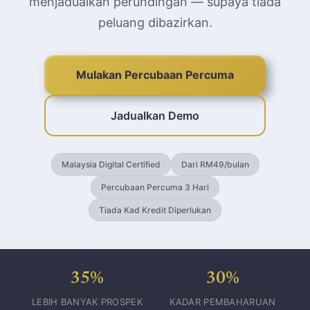
menjadualkan perundingan — supaya tiada
peluang dibazirkan.
Mulakan Percubaan Percuma
Jadualkan Demo
Malaysia Digital Certified
Dari RM49/bulan
Percubaan Percuma 3 Hari
Tiada Kad Kredit Diperlukan
35%
30%
LEBIH BANYAK PROSPEK
KADAR PEMBAHARUAN