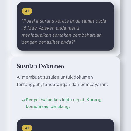
AI
"Polisi insurans kereta anda tamat pada
15 Mac. Adakah anda mahu
menjadualkan semakan pembaharuan
dengan penasihat anda?"
Susulan Dokumen
AI membuat susulan untuk dokumen
tertangguh, tandatangan dan pembayaran.
✓
Penyelesaian kes lebih cepat. Kurang
komunikasi berulang.
AI