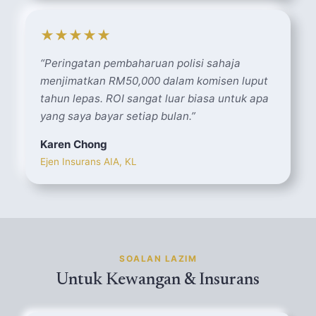
★★★★★
“
Peringatan pembaharuan polisi sahaja
menjimatkan RM50,000 dalam komisen luput
tahun lepas. ROI sangat luar biasa untuk apa
yang saya bayar setiap bulan.
”
Karen Chong
Ejen Insurans AIA, KL
SOALAN LAZIM
Untuk Kewangan & Insurans