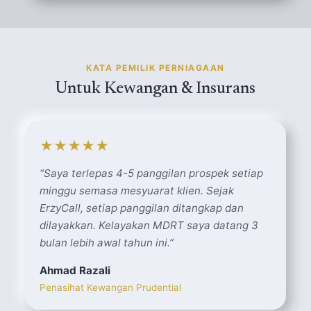
KATA PEMILIK PERNIAGAAN
Untuk Kewangan & Insurans
★★★★★
“
Saya terlepas 4-5 panggilan prospek setiap
minggu semasa mesyuarat klien. Sejak
ErzyCall, setiap panggilan ditangkap dan
dilayakkan. Kelayakan MDRT saya datang 3
bulan lebih awal tahun ini.
”
Ahmad Razali
Penasihat Kewangan Prudential