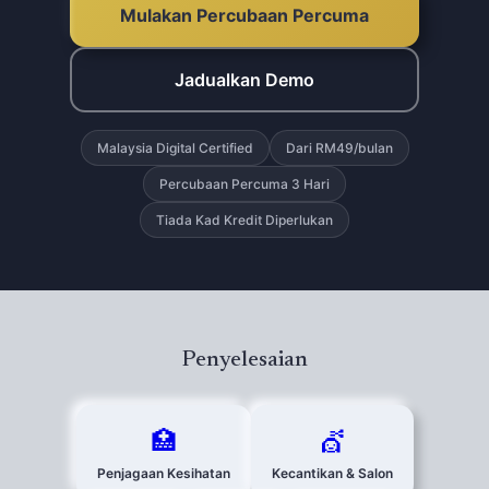
Mulakan Percubaan Percuma
Jadualkan Demo
Malaysia Digital Certified
Dari RM49/bulan
Percubaan Percuma 3 Hari
Tiada Kad Kredit Diperlukan
Penyelesaian
🏥
💇
Penjagaan Kesihatan
Kecantikan & Salon