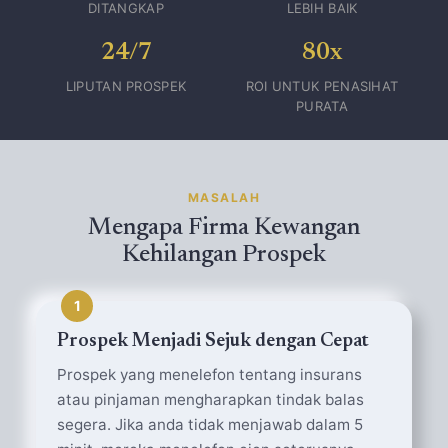
DITANGKAP
LEBIH BAIK
24/7
80x
LIPUTAN PROSPEK
ROI UNTUK PENASIHAT
PURATA
MASALAH
Mengapa Firma Kewangan
Kehilangan Prospek
1
Prospek Menjadi Sejuk dengan Cepat
Prospek yang menelefon tentang insurans
atau pinjaman mengharapkan tindak balas
segera. Jika anda tidak menjawab dalam 5