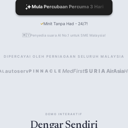
Mula Percubaan Percuma 3 Hari
Minit Tanpa Had - 24/7!
🇲🇾
Penyedia suara AI No.1 untuk SME Malaysia!
DIPERCAYAI OLEH PERNIAGAAN SELURUH MALAYSIA
MedFirst
SURIA
AirAsia
utoserv
Harta
PINNACLE
DEMO INTERAKTIF
Dengar Sendiri