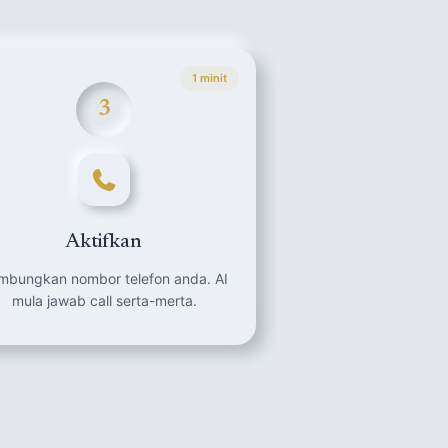
1 minit
3
Aktifkan
mbungkan nombor telefon anda. AI
mula jawab call serta-merta.