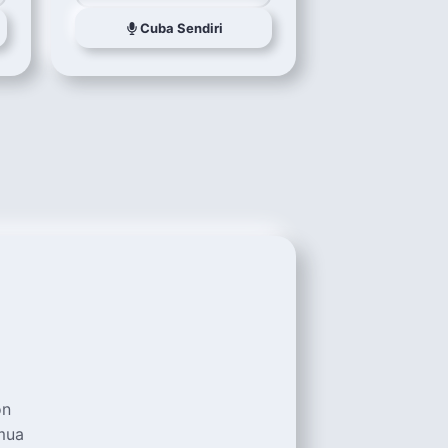
Cuba Sendiri
on
mua