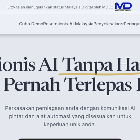
Erzy telah dianugerahkan status Malaysia Digital oleh MDEC.
Cuba Demo
Resepsionis AI Malaysia
Penyelesaian
Peringa
ionis AI
Tanpa H
 Pernah Terlepas 
Perkasakan perniagaan anda dengan komunikasi AI
pintar dan alat automasi yang disesuaikan untuk
keperluan unik anda.