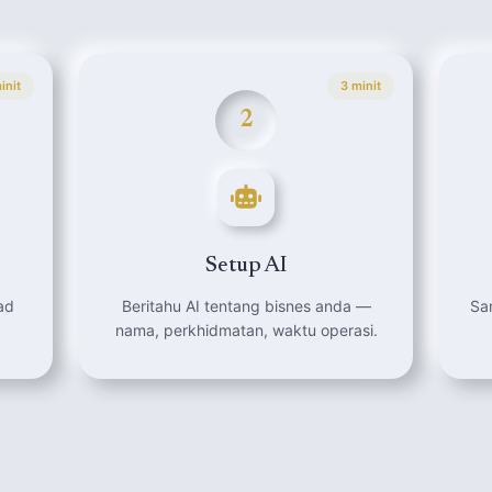
init
3 minit
2
Setup AI
ad
Beritahu AI tentang bisnes anda —
Sa
nama, perkhidmatan, waktu operasi.