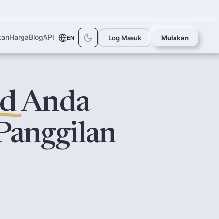
tan
Harga
Blog
API
Log Masuk
Mulakan
EN
ad
Anda
Panggilan