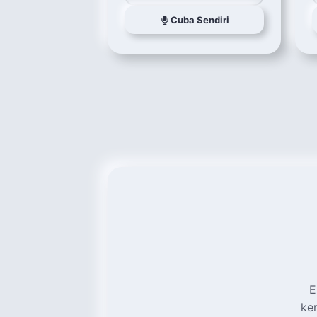
Cuba Sendiri
E
ke