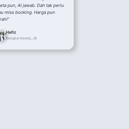
eta pun, AI jawab. Dah tak perlu
au miss booking. Harga pun
rah!
”
Hafiz
Bengkel Kereta, JB