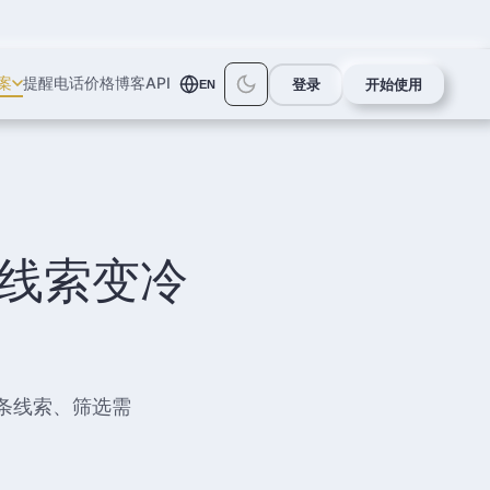
案
提醒电话
价格
博客
API
登录
开始使用
EN
线索变冷
一条线索、筛选需