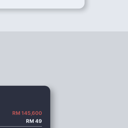
RM
145,600
RM
49