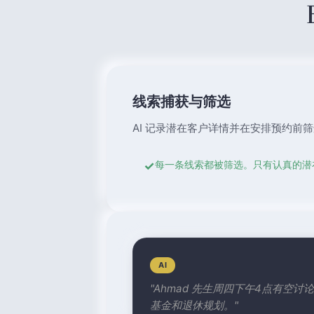
线索捕获与筛选
AI 记录潜在客户详情并在安排预约前
✓
每一条线索都被筛选。只有认真的潜
AI
"Ahmad 先生周四下午4点有空
基金和退休规划。"