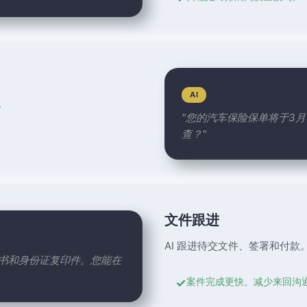
AI
。
"您的汽车保险保单将于3月
查？"
文件跟进
AI 跟进待交文件、签署和付款
议书和身份证复印件。您能在
✓
案件完成更快。减少来回沟