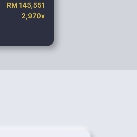
RM
145,551
2,970
x