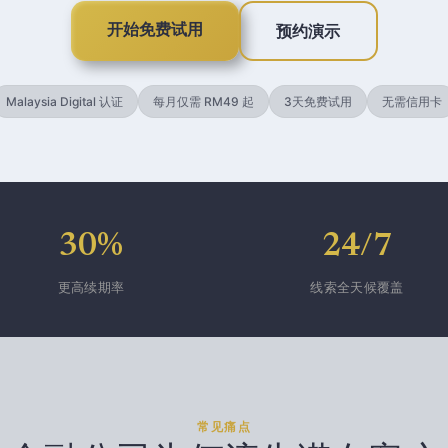
开始免费试用
预约演示
Malaysia Digital 认证
每月仅需 RM49 起
3天免费试用
无需信用卡
30%
24/7
更高续期率
线索全天候覆盖
常见痛点