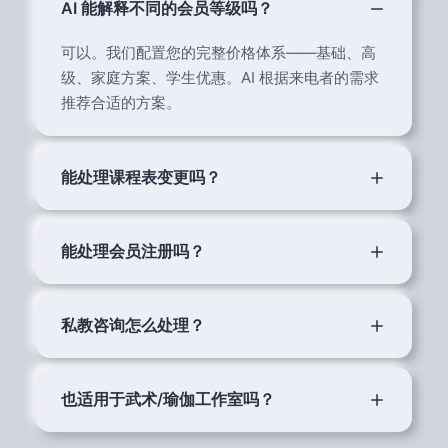
AI 能解释不同的会员等级吗？
可以。我们配置您的完整价格体系——基础、高
级、家庭方案、学生优惠。AI 根据来电者的需求
推荐合适的方案。
能处理课程表变更吗？
当然。在系统中更新课程表，AI 会即时反映变
更。它还能通知已登记的会员课程取消信息。
能处理会员注册吗？
AI 收集所有注册信息并发送注册链接。对于现场
注册，它会安排与前台的预约。
私教咨询怎么处理？
AI 了解每位教练的空闲时段、专长和收费。可以
预约体验私教课并提供教练简介。
也适用于武术/瑜伽工作室吗？
是的——ErzyCall 适用于任何健身业务。配置您