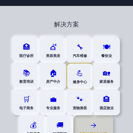
解决方案
🏥
💇
🔧
🍽️
医疗诊所
美容美发
汽车维修
餐饮业
📚
🏠
🏡
💪
教育培训
房产中介
家居服务
健身中心
🛒
💼
🐾
🏨
电子商务
专业服务
宠物兽医
酒店旅业
💰
🚚
→